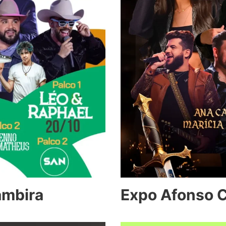
mbira
Expo Afonso 